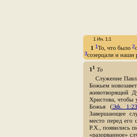
1 Ин. 1:1
1
2
1
То, что было
3
созерцали и наши
1
1
То
Служение Павл
Божьем новозавет
животворящий Ду
Христова, чтобы 
Божья (
Эф. 1:2
Завершающее слу
место перед его с
Р.Х., появились 
«разорванное» сл