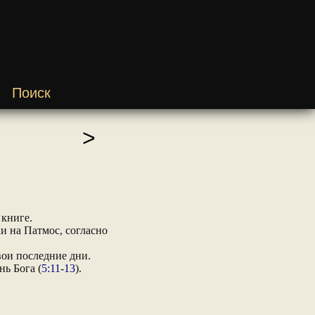
Поиск
>
 книге.
и на Патмос, согласно
вои последние дни.
ь Бога (
5:11
-
13
).