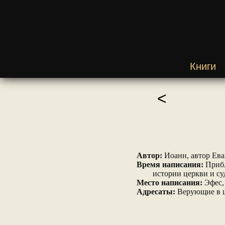
Книги
<
Автор:
Иоанн, автор Еван
Время написания:
Прибл
истории церкви и су
Место написания:
Эфес, 
Адресаты:
Верующие в це