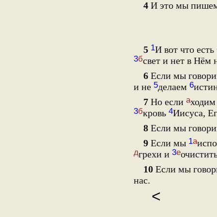
4
И это мы пише
1
5
И вот что есть
3
б
свет и нет в Нём
6
Если мы говори
5
6
и не
делаем
исти
а
7
Но если
ходим 
3
б
4
кровь
Иисуса, Е
8
Если мы говори
1
а
9
Если мы
испо
д
3
е
грехи и
очистить
10
Если мы говор
нас.
<