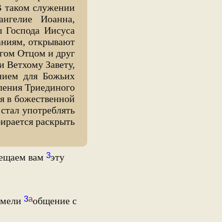
 В таком служении
нгелие Иоанна,
ы Господа Иисуса
аниям, открывают
огом Отцом и друг
и Ветхому Завету,
нием для Божьих
ления Триединого
ия в божественной
 стал употреблять
бирается раскрыть
3
вещаем вам
эту
3
а
имели
общение с