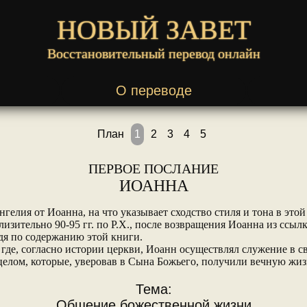
НОВЫЙ ЗАВЕТ
Восстановительный перевод онлайн
О переводе
План
1
2
3
4
5
ПЕРВОЕ ПОСЛАНИЕ
ИОАННА
гелия от Иоанна, на что указывает сходство стиля и тона в этой
изительно 90-95 гг. по Р.Х., после возвращения Иоанна из ссылк
дя по содержанию этой книги.
где, согласно истории церкви, Иоанн осуществлял служение в с
лом, которые, уверовав в Сына Божьего, получили вечную жизн
Тема:
Общение божественной жизни