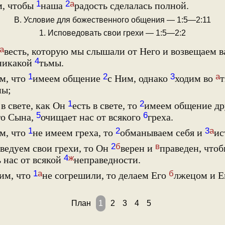
1
2
а
м, чтобы
наша
радость сделалась полной.
В. Условие для божественного общения — 1:5—2:11
1. Исповедовать свои грехи — 1:5—2:2
а
весть, которую мы слышали от Него и возвещаем в
4
 никакой
тьмы.
1
2
3
а
м, что
имеем общение
с Ним, однако
ходим во
т
ны;
1
2
в свете, как Он
есть в свете, то
имеем общение дру
5
6
го Сына,
очищает нас от всякого
греха.
1
2
3
а
м, что
не имеем греха, то
обманываем себя и
ис
2
б
в
ведуем свои грехи, то Он
верен и
праведен, что
4
ж
 нас от всякой
неправедности.
1
а
б
им, что
не согрешили, то делаем Его
лжецом и 
План
1
2
3
4
5