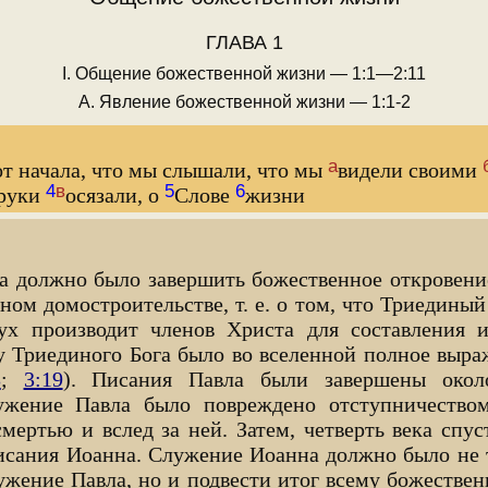
ГЛАВА 1
I. Общение божественной жизни — 1:1—2:11
А. Явление божественной жизни — 1:1-2
а
от начала, что мы слышали, что мы
видели своими
4
в
5
6
 руки
осязали, о
Слове
жизни
а должно было завершить божественное откровени
ном домостроительстве, т. е. о том, что Триединый
х производит членов Христа для составления и
у Триединого Бога было во вселенной полное выр
3
;
3:19
). Писания Павла были завершены окол
жение Павла было повреждено отступничеством
мертью и вслед за ней. Затем, четверть века спуст
писания Иоанна. Служение Иоанна должно было не т
ужение Павла, но и подвести итог всему божестве