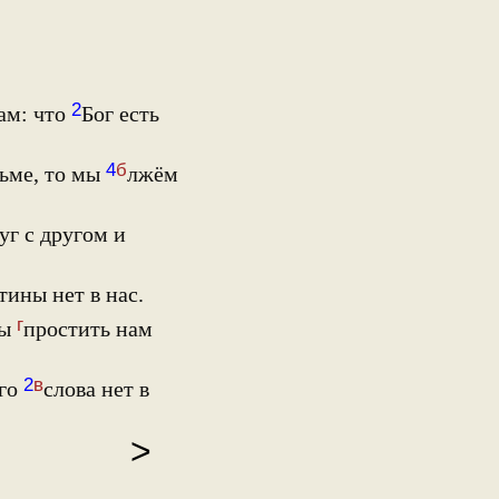
2
ам: что
Бог есть
4
б
ьме, то мы
лжём
г с другом и
тины нет в нас.
г
бы
простить нам
2
в
Его
слова нет в
>