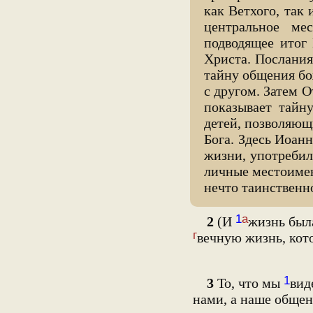
как Ветхого, так
центральное ме
подводящее итог
Христа. Послания
тайну общения бо
с другом. Затем 
показывает тайн
детей, позволяющ
Бога. Здесь Иоан
жизни, употребил 
личные местоимен
нечто таинственн
1
а
2
(И
жизнь бы
г
вечную жизнь, кот
1
3
То, что мы
вид
нами, а наше обще