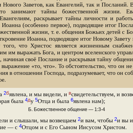
 и Нового Заветов, как Евангелий, так и Посланий.
сто занимают тайны божественной жизни. Ева
 Евангелиям, раскрывает тайны личности и работ
 Иоанна (особенно первое), подводящие итог Посл
жественной жизни, т. е. общения Божьих детей с Б
Откровение Иоанна, подводящее итог Новому Завету 
у того, что Христос является жизненным снабже
им им выражать Бога, и центром вселенского управ
н, начиная своё Послание и раскрывая тайну общен
выражение «то, что». То обстоятельство, что он не
ия в отношении Господа, подразумевает, что он со
ое.
2
б
в
ла
явлена, и мы видели, и
свидетельствуем, и воз
4
д
5
6
орая была
у
Отца и была
явлена нам);
Б. Божественное общение — 1:3-4
2
2
ели и слышали, мы возвещаем
и вам, чтобы
и вы 
4
ние — с
Отцом и с Его Сыном Иисусом Христом.