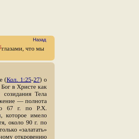
Назад
б
глазами, что мы
е (
Кол. 1:25
-
27
) о
 Бог в Христе как
 созидания Тела
ажение — полнота
о 67 г. по Р.Х.
, которое имело
я, около 90 г. по
олько «залатать»
нному откровению