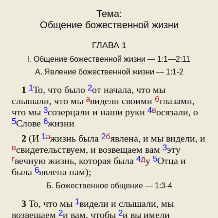
Тема:
Общение божественной жизни
ГЛАВА 1
I. Общение божественной жизни — 1:1—2:11
А. Явление божественной жизни — 1:1-2
1
2
1
То, что было
от начала, что мы
а
б
слышали, что мы
видели своими
глазами,
3
4
в
что мы
созерцали и наши руки
осязали, о
5
6
Слове
жизни
1
а
2
б
2
(И
жизнь была
явлена, и мы видели, и
в
3
свидетельствуем, и возвещаем вам
эту
г
4
д
5
вечную жизнь, которая была
у
Отца и
6
была
явлена нам);
Б. Божественное общение — 1:3-4
1
3
То, что мы
видели и слышали, мы
2
2
возвещаем
и вам, чтобы
и вы имели