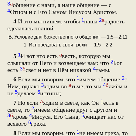
3
а
общение с нами, а наше общение — с
4
Отцом и с Его Сыном Иисусом Христом.
1
2
а
4
И это мы пишем, чтобы
наша
радость
сделалась полной.
В. Условие для божественного общения — 1:5—2:11
1. Исповедовать свои грехи — 1:5—2:2
1
а
5
И вот что есть
весть, которую мы
2
слышали от Него и возвещаем вам: что
Бог
3
б
4
есть
свет и нет в Нём никакой
тьмы.
1
2
6
Если мы говорим, что
имеем общение
с
3
а
4
б
Ним, однако
ходим во
тьме, то мы
лжём и
5
6
не
делаем
истины;
а
1
7
Но если
ходим в свете, как Он
есть в
2
свете, то
имеем общение друг с другом и
3
б
4
5
кровь
Иисуса, Его Сына,
очищает нас от
6
всякого
греха.
1
8
Если мы говорим, что
не имеем греха, то