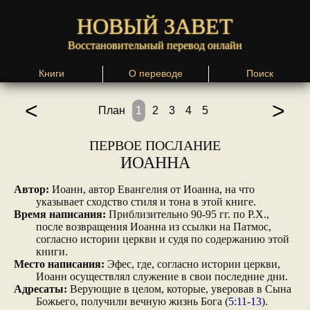
НОВЫЙ ЗАВЕТ
Восстановительный перевод онлайн
Книги
О переводе
Поиск
<
>
План
1
2
3
4
5
ПЕРВОЕ ПОСЛАНИЕ
ИОАННА
Автор:
Иоанн, автор Евангелия от Иоанна, на что
указывает сходство стиля и тона в этой книге.
Время написания:
Приблизительно 90-95 гг. по Р.Х.,
после возвращения Иоанна из ссылки на Патмос,
согласно истории церкви и судя по содержанию этой
книги.
Место написания:
Эфес, где, согласно истории церкви,
Иоанн осуществлял служение в свои последние дни.
Адресаты:
Верующие в целом, которые, уверовав в Сына
Божьего, получили вечную жизнь Бога (
5:11
-
13
).