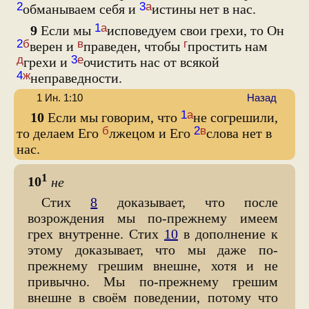
2
3
а
обманываем себя и
истины нет в нас.
1
а
9
Если мы
исповедуем свои грехи, то Он
2
б
в
г
верен и
праведен, чтобы
простить нам
д
3
е
грехи и
очистить нас от всякой
4
ж
неправедности.
1 Ин. 1:10
Назад
1
а
10
Если мы говорим, что
не согрешили,
б
2
в
то делаем Его
лжецом и Его
слова нет в
нас.
1
10
не
Стих
8
доказывает, что после
возрождения мы по-прежнему имеем
грех внутренне. Стих
10
в дополнение к
этому доказывает, что мы даже по-
прежнему грешим внешне, хотя и не
привычно. Мы по-прежнему грешим
внешне в своём поведении, потому что