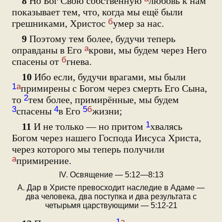
8
Но Бог Свою собственную
любовь к нам
показывает тем, что, когда мы ещё были
б
грешниками, Христос
умер за нас.
9
Поэтому тем более, будучи теперь
а
оправданы в Его
крови, мы будем через Него
б
спасены от
гнева.
10
Ибо если, будучи врагами, мы были
1
а
примирены с Богом через смерть Его Сына,
2
то
тем более, примирённые, мы будем
3
4
5
б
спасены
в Его
жизни;
1
11
И не только — но притом
хвалясь
Богом через нашего Господа Иисуса Христа,
через которого мы теперь получили
а
примирение.
IV. Освящение — 5:12—8:13
А. Дар в Христе превосходит наследие в Адаме —
два человека, два поступка и два результата с
четырьмя царствующими — 5:12-21
1
а