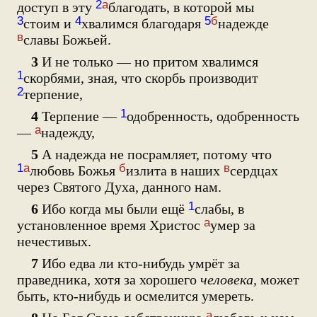
2
а
доступ в эту
благодать, в которой мы
3
4
5
б
стоим и
хвалимся благодаря
надежде
в
славы Божьей.
3
И не только — но притом хвалимся
1
скорбями, зная, что скорбь производит
2
терпение,
1
4
Терпение —
одобренность, одобренность
а
—
надежду,
5
А надежда не посрамляет, потому что
1
а
б
в
любовь Божья
излита в наших
сердцах
через Святого Духа, данного нам.
1
6
Ибо когда мы были ещё
слабы, в
а
установленное время Христос
умер за
нечестивых.
7
Ибо едва ли кто-нибудь умрёт за
праведника, хотя за хорошего
человека,
может
быть, кто-нибудь и осмелится умереть.
а