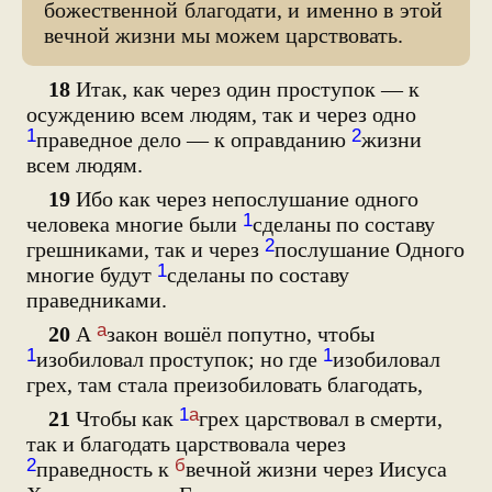
божественной благодати, и именно в этой
вечной жизни мы можем царствовать.
18
Итак, как через один проступок — к
осуждению всем людям, так и через одно
1
2
праведное дело — к оправданию
жизни
всем людям.
19
Ибо как через непослушание одного
1
человека многие были
сделаны по составу
2
грешниками, так и через
послушание Одного
1
многие будут
сделаны по составу
праведниками.
а
20
А
закон вошёл попутно, чтобы
1
1
изобиловал проступок; но где
изобиловал
грех, там стала преизобиловать благодать,
1
а
21
Чтобы как
грех царствовал в смерти,
так и благодать царствовала через
2
б
праведность к
вечной жизни через Иисуса