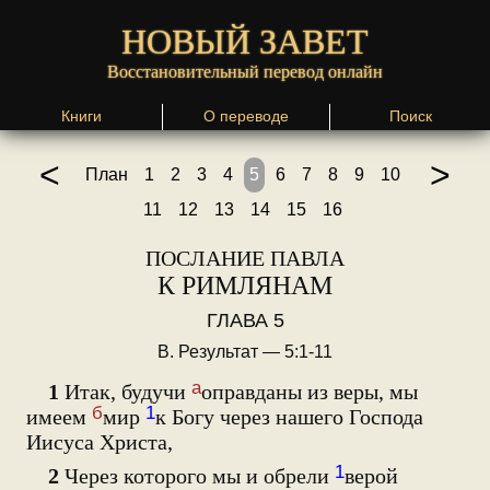
НОВЫЙ ЗАВЕТ
Восстановительный перевод онлайн
Книги
О переводе
Поиск
<
>
План
1
2
3
4
5
6
7
8
9
10
11
12
13
14
15
16
ПОСЛАНИЕ ПАВЛА
К РИМЛЯНАМ
ГЛАВА 5
В. Результат — 5:1-11
а
1
Итак, будучи
оправданы из веры, мы
б
1
имеем
мир
к Богу через нашего Господа
Иисуса Христа,
1
2
Через которого мы и обрели
верой