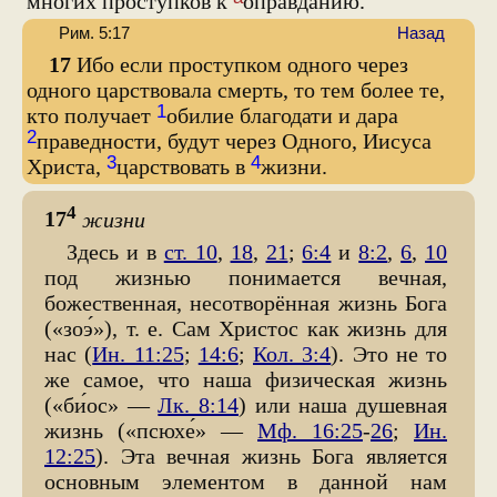
многих проступков к
оправданию.
Рим. 5:17
Назад
17
Ибо если проступком одного через
одного царствовала смерть, то тем более те,
1
кто получает
обилие благодати и дара
2
праведности, будут через Одного, Иисуса
3
4
Христа,
царствовать в
жизни.
4
17
жизни
Здесь и в
ст. 10
,
18
,
21
;
6:4
и
8:2
,
6
,
10
под жизнью понимается вечная,
божественная, несотворённая жизнь Бога
(«зоэ́»), т. е. Сам Христос как жизнь для
нас (
Ин. 11:25
;
14:6
;
Кол. 3:4
). Это не то
же самое, что наша физическая жизнь
(«би́ос» —
Лк. 8:14
) или наша душевная
жизнь («псюхе́» —
Мф. 16:25
-
26
;
Ин.
12:25
). Эта вечная жизнь Бога является
основным элементом в данной нам