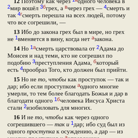
12
Поэтому как через
одного человека в
2
3
б
в
4
мир вошёл
грех, а
через грех —
смерть и
4
г
так
смерть перешла на всех людей, потому
что все согрешили, —
13
Ибо до закона грех был в мире, но грех
1
а
не
вменяется в вину, когда нет
закона.
1
а
2
14
Но
смерть царствовала от
Адама до
Моисея и над теми, кто не согрешил по
3
б
подобию
преступления Адама,
который
4
есть
прообраз Того, кто должен был прийти.
15
Но не
то, чтобы
как проступок — так и
а
дар; ибо если проступком
одного многие
умерли, то тем более благодать Божья и дар в
1
б
благодати одного
человека Иисуса Христа
2
стали
изобиловать для многих.
16
И не
то, чтобы
как через одного
1
согрешившего —
так и
дар; ибо суд был из
одного
проступка
к осуждению, а дар — из
а