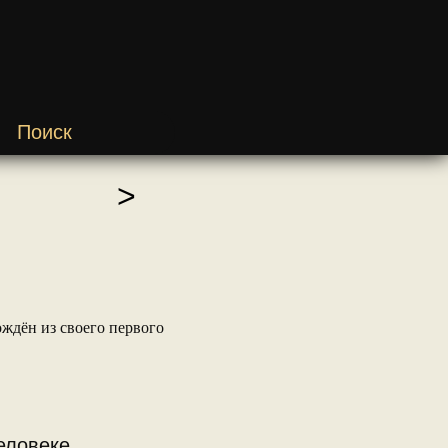
Поиск
>
ождён из своего первого
еловеке