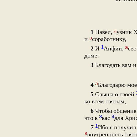
а
1
Павел,
узник Х
в
и
соработнику,
1
а
2
И
Апфии,
сес
доме:
3
Благодать вам и
а
4
Благодарю мое
5
Слыша о твоей
ко всем святым,
6
Чтобы общение 
3
4
что в
вас
для Хрис
1
7
Ибо я получил
в
внутренность свя