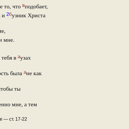
в
е то, что
подобает,
2
б
ь и
узник Христа
е,
и мне.
а
 тебя в
узах
а
гость была
не как
чтобы ты
енно мне, а тем
 — ст. 17-22