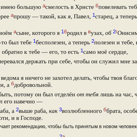
а
б
я имею большую
смелость в Христе
повелевать теб
а
1
орее
прошу — такой, как
я,
Павел,
старец, а тепер
а
1
б
в
2
г
 моём
сыне, которого я
родил в
узах,
об
Онисим
1
2
-то был тебе
бесполезен, а теперь
полезен и тебе, 
1
 обратно к тебе — его, то есть
само моё сердце,
еревался держать при себе, чтобы он служил мне за
 ведома я ничего не захотел делать, чтобы твоя бла
б
и, а
добровольной.
быть, потому он был отделён
от тебя
лишь на час, 
л его навечно —
2
3
б
аба, а
выше раба,
как
возлюбленного
брата, особ
оти, и в Господе.
олучает рекомендацию, чтобы быть принятым в новом человеке
2
а