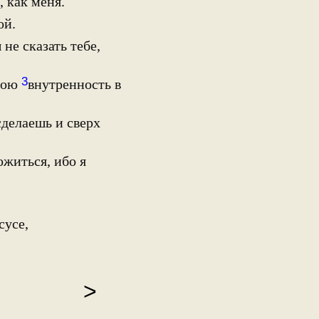
, как меня.
ой.
не сказать тебе,
3
мою
внутренность в
сделаешь и сверх
житься, ибо я
сусе,
>