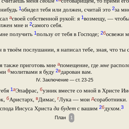
 считаешь меня
своим
сотоварищем, то прими его
1
2
-нибудь
обидел тебя или должен, считай это
за мн
а
1
исал
своей собственной рукой: я
возмещу, — чтобы 
2
олжен мне и
самого себя.
1
2
б
 мне получить
пользу от тебя в Господе;
освежи 
н в твоём послушании, я написал тебе, зная, что ты 
а
мя также приготовь мне
помещение, где
мне
располо
б
2
в
ими
молитвами я буду
дарован вам.
IV. Заключение — ст. 23-25
1
а
б
тебя
Эпафрас,
узник вместе со мной в Христе Ии
б
в
г
д
к,
Аристарх,
Димас,
Лука — мои
соработники.
2
б
3
оспода Иисуса Христа
да будет
с вашим
духом.
План
1