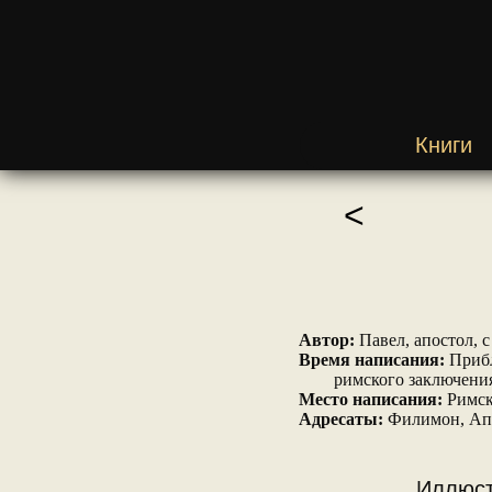
Книги
<
Автор:
Павел, апостол, с
Время написания:
Прибл
римского заключения
Место написания:
Римска
Адресаты:
Филимон, Апфи
Иллюст