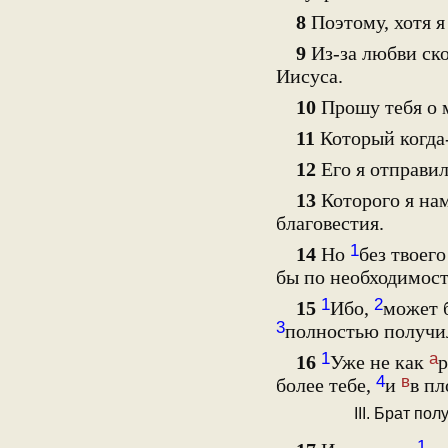
8
Поэтому, хотя 
9
Из-за любви ск
Иисуса.
10
Прошу тебя о
11
Который когда
12
Его я отправил
13
Которого я нам
благовестия.
1
14
Но
без твоего
бы по необходимост
1
2
15
Ибо,
может 
3
полностью получи
1
а
16
Уже не как
р
4
в
более тебе,
и
в пл
III. Брат п
1