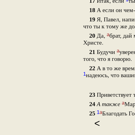
17
Итак, если
ты
18
А если он чем
19
Я, Павел, нап
что ты к тому же д
а
20
Да,
брат, дай
Христе.
а
21
Будучи
увере
того, что я говорю.
22
А в то же вре
1
надеюсь, что ваш
23
Приветствует 
а
24
А также
Мар
1
а
25
Благодать Г
<