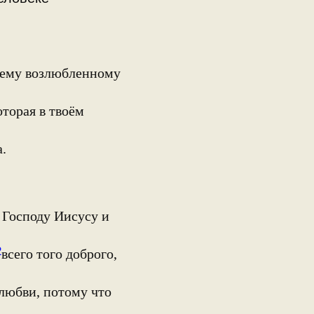
шему возлюбленному
оторая в твоём
.
 Господу Иисусу и
2
всего того доброго,
любви, потому что