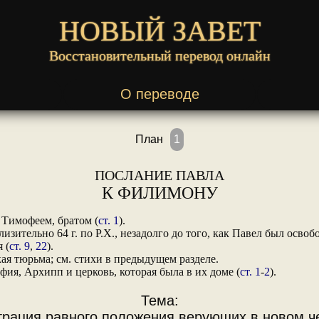
НОВЫЙ ЗАВЕТ
Восстановительный перевод онлайн
О переводе
План
1
ПОСЛАНИЕ ПАВЛА
К ФИЛИМОНУ
 Тимофеем, братом (
ст. 1
).
изительно 64 г. по Р.Х., незадолго до того, как Павел был освоб
 (
ст. 9
,
22
).
я тюрьма; см. стихи в предыдущем разделе.
я, Архипп и церковь, которая была в их доме (
ст. 1
-
2
).
Тема:
рация равного положения верующих в новом ч