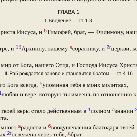
ГЛАВА 1
I. Введение — ст. 1-3
б
риста Иисуса, и
Тимофей, брат, — Филимону, на
1
б
в
2
г
тре, и
Архиппу, нашему
соратнику, и
церкви, к
 мир от Бога, нашего Отца, и Господа Иисуса Христа
II. Раб рождается заново и становится братом — ст. 4-16
б
го Бога всегда,
упоминая тебя в моих молитвах,
1
любви и вере, которую ты имеешь по отношению к
1
а
твоей веры стало действенным в
полном
знании
та.
а
б
 много
радости и
воодушевления благодаря твоей 
2
г
д
тых
освежена через тебя,
брат.