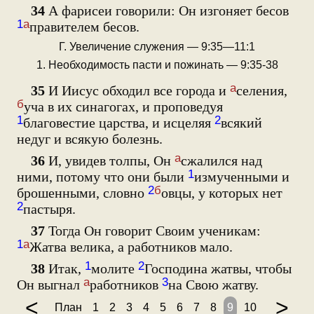
34
А фарисеи говорили: Он изгоняет бесов
1
а
правителем бесов.
Г. Увеличение служения — 9:35—11:1
1. Необходимость пасти и пожинать — 9:35-38
а
35
И Иисус обходил все города и
селения,
б
уча в их синагогах, и проповедуя
1
2
благовестие царства, и исцеляя
всякий
недуг и всякую болезнь.
а
36
И, увидев толпы, Он
сжалился над
1
ними, потому что они были
измученными и
2
б
брошенными, словно
овцы, у которых нет
2
пастыря.
37
Тогда Он говорит Своим ученикам:
1
а
Жатва велика, а работников мало.
1
2
38
Итак,
молите
Господина жатвы, чтобы
а
3
Он выгнал
работников
на Свою жатву.
<
>
План
1
2
3
4
5
6
7
8
9
10