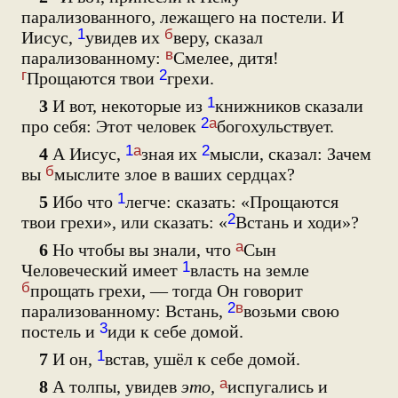
парализованного, лежащего на постели. И
1
б
Иисус,
увидев их
веру, сказал
в
парализованному:
Смелее, дитя!
г
2
Прощаются твои
грехи.
1
3
И вот, некоторые из
книжников сказали
2
а
про себя: Этот человек
богохульствует.
1
а
2
4
А Иисус,
зная их
мысли, сказал: Зачем
б
вы
мыслите злое в ваших сердцах?
1
5
Ибо что
легче: сказать: «Прощаются
2
твои грехи», или сказать: «
Встань и ходи»?
а
6
Но чтобы вы знали, что
Сын
1
Человеческий имеет
власть на земле
б
прощать грехи, — тогда Он говорит
2
в
парализованному: Встань,
возьми свою
3
постель и
иди к себе домой.
1
7
И он,
встав, ушёл к себе домой.
а
8
А толпы, увидев
это,
испугались и