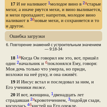
1
2
а
17
И не наливают
молодое вино в
старые
мехи; а иначе рвутся мехи, и вино выливается,
и мехи пропадают; напротив, молодое вино
3
б
наливают в
новые мехи, и сохраняется и то
и другое.
Ошибка загрузки
6. Повторение знамений с устроительным значением
— 9:18-34
1
а
18
Когда Он говорил им это, вот, пришёл
2
б
один
начальник и
поклонялся Ему, говоря:
Моя дочь только что умерла, но приди,
возложи на неё руку, и она оживёт.
19
И Иисус встал и последовал за ним, и
Его ученики
тоже.
1
20
И вот, женщина,
двенадцать лет
2
а
3
страдавшая
кровотечением,
подойдя сзади,
4
б
коснулась
кистей на Его одежде.