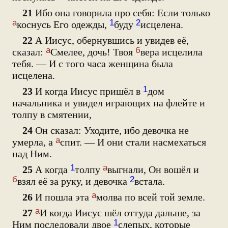
21
Ибо она говорила про себя: Если только
а
1
2
коснусь Его одежды,
буду
исцелена.
22
А Иисус, обернувшись и увидев её,
а
б
сказал:
Смелее, дочь! Твоя
вера исцелила
тебя. — И с того часа женщина была
исцелена.
1
23
И когда Иисус пришёл в
дом
начальника и увидел играющих на флейте и
толпу в смятении,
24
Он сказал: Уходите, ибо девочка не
а
умерла, а
спит. — И они стали насмехаться
над Ним.
1
а
25
А когда
толпу
выгнали, Он вошёл и
б
2
взял её за руку, и девочка
встала.
а
26
И пошла эта
молва по всей той земле.
а
27
И когда Иисус шёл оттуда дальше, за
1
Ним последовали двое
слепых, которые