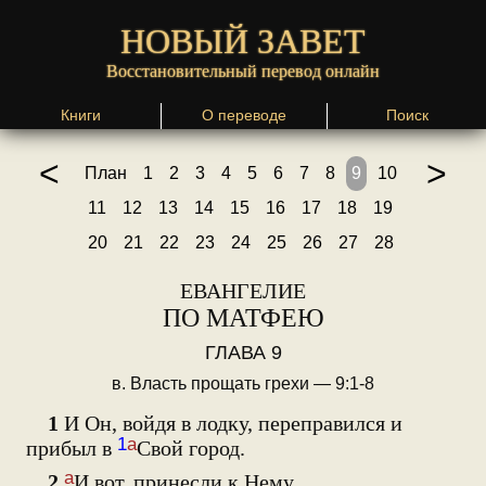
НОВЫЙ ЗАВЕТ
Восстановительный перевод онлайн
Книги
О переводе
Поиск
<
>
План
1
2
3
4
5
6
7
8
9
10
11
12
13
14
15
16
17
18
19
20
21
22
23
24
25
26
27
28
ЕВАНГЕЛИЕ
ПО МАТФЕЮ
ГЛАВА 9
в. Власть прощать грехи — 9:1-8
1
И Он, войдя в лодку, переправился и
1
а
прибыл в
Свой город.
а
2
И вот, принесли к Нему