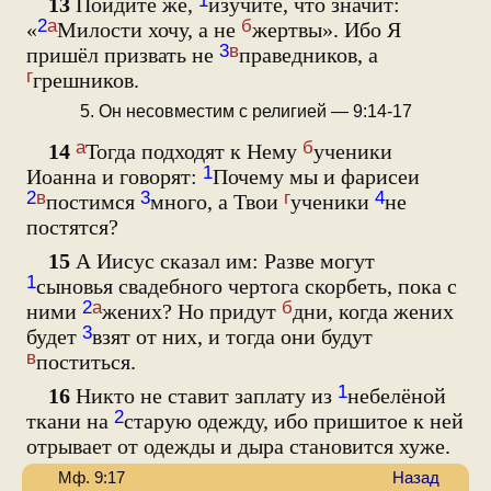
1
13
Пойдите же,
изучите, что значит:
2
а
б
«
Милости хочу, а не
жертвы». Ибо Я
3
в
пришёл призвать не
праведников, а
г
грешников.
5. Он несовместим с религией — 9:14-17
а
б
14
Тогда подходят к Нему
ученики
1
Иоанна и говорят:
Почему мы и фарисеи
2
в
3
г
4
постимся
много, а Твои
ученики
не
постятся?
15
А Иисус сказал им: Разве могут
1
сыновья свадебного чертога скорбеть, пока с
2
а
б
ними
жених? Но придут
дни, когда жених
3
будет
взят от них, и тогда они будут
в
поститься.
1
16
Никто не ставит заплату из
небелёной
2
ткани на
старую одежду, ибо пришитое к ней
отрывает от одежды и дыра становится хуже.
Мф. 9:17
Назад