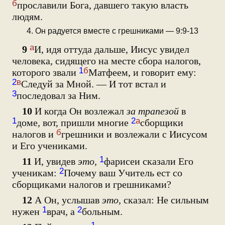
б
прославили Бога, давшего такую власть
людям.
4. Он радуется вместе с грешниками — 9:9-13
а
9
И, идя оттуда дальше, Иисус увидел
человека, сидящего на месте сбора налогов,
1
б
которого звали
Матфеем, и говорит ему:
2
в
Следуй за Мной. — И тот встал и
3
последовал за Ним.
10
И когда Он возлежал
за трапезой
в
1
2
а
доме, вот, пришли многие
сборщики
б
налогов и
грешники и возлежали с Иисусом
и Его учениками.
1
11
И, увидев
это,
фарисеи сказали Его
2
ученикам:
Почему ваш Учитель ест со
сборщиками налогов и грешниками?
12
А Он, услышав
это,
сказал: Не сильным
1
2
нужен
врач, а
больным.