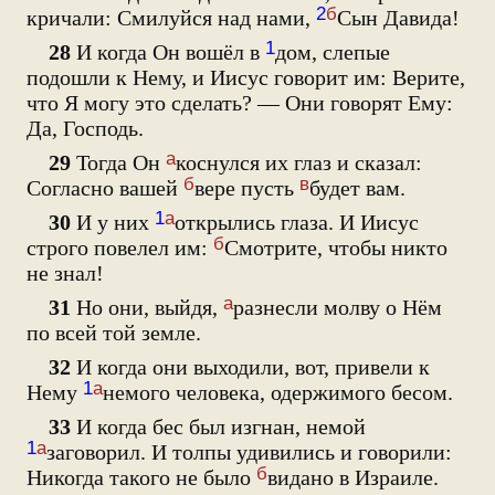
2
б
кричали: Смилуйся над нами,
Сын Давида!
1
28
И когда Он вошёл в
дом, слепые
подошли к Нему, и Иисус говорит им: Верите,
что Я могу это сделать? — Они говорят Ему:
Да, Господь.
а
29
Тогда Он
коснулся их глаз и сказал:
б
в
Согласно вашей
вере пусть
будет вам.
1
а
30
И у них
открылись глаза. И Иисус
б
строго повелел им:
Смотрите, чтобы никто
не знал!
а
31
Но они, выйдя,
разнесли молву о Нём
по всей той земле.
32
И когда они выходили, вот, привели к
1
а
Нему
немого человека, одержимого бесом.
33
И когда бес был изгнан, немой
1
а
заговорил. И толпы удивились и говорили:
б
Никогда такого не было
видано в Израиле.