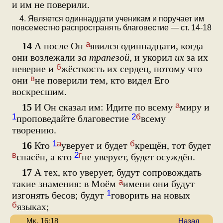
и им не поверили.
4. Является одиннадцати ученикам и поручает им
повсеместно распространять благовестие — ст. 14-18
а
14
А после Он
явился одиннадцати, когда
они возлежали
за трапезой,
и укорил
их
за их
б
неверие и
жёсткость их сердец, потому что
в
они
не поверили тем, кто видел Его
воскресшим.
а
15
И Он сказал им: Идите по всему
миру и
1
2
б
проповедайте благовестие
всему
творению.
1
а
б
16
Кто
уверует и будет
крещён, тот будет
в
2
г
спасён, а кто
не уверует, будет осуждён.
17
А тех, кто уверует, будут сопровождать
а
такие знамения: в Моём
имени они будут
1
изгонять бесов; будут
говорить на новых
б
языках;
Мк. 16:18
Назад