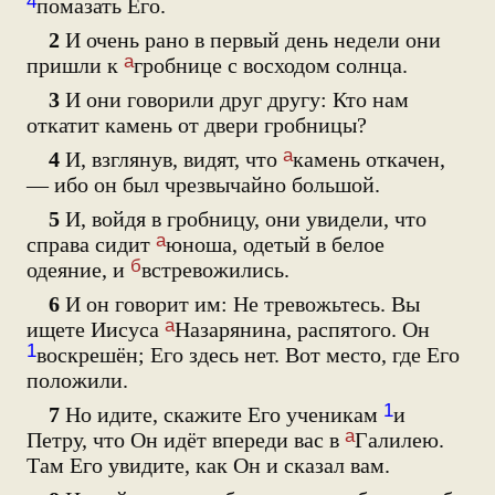
4
помазать Его.
2
И очень рано в первый день недели они
а
пришли к
гробнице с восходом солнца.
3
И они говорили друг другу: Кто нам
откатит камень от двери гробницы?
а
4
И, взглянув, видят, что
камень откачен,
— ибо он был чрезвычайно большой.
5
И, войдя в гробницу, они увидели, что
а
справа сидит
юноша, одетый в белое
б
одеяние, и
встревожились.
6
И он говорит им: Не тревожьтесь. Вы
а
ищете Иисуса
Назарянина, распятого. Он
1
воскрешён; Его здесь нет. Вот место, где Его
положили.
1
7
Но идите, скажите Его ученикам
и
а
Петру, что Он идёт впереди вас в
Галилею.
Там Его увидите, как Он и сказал вам.