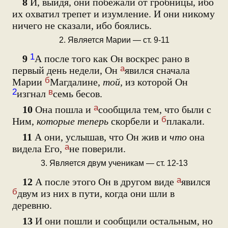
8
И, выйдя, они побежали от гробницы, ибо
их охватил трепет и изумление. И они никому
ничего не сказали, ибо боялись.
2. Является Марии — ст. 9-11
1
9
А после того как Он воскрес рано в
а
первый день недели, Он
явился сначала
б
Марии
Магдалине,
той,
из которой Он
2
в
изгнал
семь бесов.
а
10
Она пошла и
сообщила тем, что были с
б
Ним,
которые теперь
скорбели и
плакали.
11
А они, услышав, что Он жив и
что
она
а
видела Его,
не поверили.
3. Является двум ученикам — ст. 12-13
а
12
А после этого Он в другом виде
явился
б
двум из них в пути, когда они шли в
деревню.
13
И они пошли и сообщили остальным, но