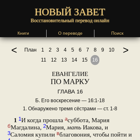
НОВЫЙ ЗАВЕТ
Восстановительный перевод онлайн
Книги
О переводе
Поиск
<
>
План
1
2
3
4
5
6
7
8
9
10
11
12
13
14
15
16
ЕВАНГЕЛИЕ
ПО МАРКУ
ГЛАВА 16
Б. Его воскресение — 16:1-18
1. Обнаружено тремя сёстрами — ст. 1-8
1
а
1
И когда прошла
суббота, Мария
б
2
Магдалина,
Мария,
мать
Иакова, и
3
в
Саломия купили
благовония, чтобы пойти и