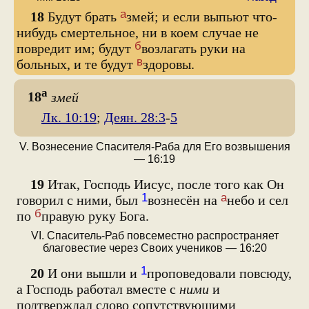
а
18
Будут брать
змей; и если выпьют что-
нибудь смертельное, ни в коем случае не
б
повредит им; будут
возлагать руки на
в
больных, и те будут
здоровы.
а
18
змей
Лк. 10:19
;
Деян. 28:3
-
5
V. Вознесение Спасителя-Раба для Его возвышения
— 16:19
19
Итак, Господь Иисус, после того как Он
1
а
говорил с ними, был
вознесён на
небо и сел
б
по
правую руку Бога.
VI. Спаситель-Раб повсеместно распространяет
благовестие через Своих учеников — 16:20
1
20
И они вышли и
проповедовали повсюду,
а Господь работал вместе с
ними
и
подтверждал слово сопутствующими