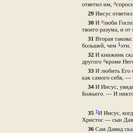
а
ответил им,
спроси
29
Иисус ответил:
а
30
И
люби Господ
твоего разума, и от
31
Вторая такова:
1
большей, чем
эти.
32
И книжник ска
а
другого
кроме Нег
33
И любить Его о
как самого себя, —
34
И Иисус, увиде
Божьего. — И никт
1
35
И Иисус, ког
Христос — сын Дав
36
Сам Давид ска