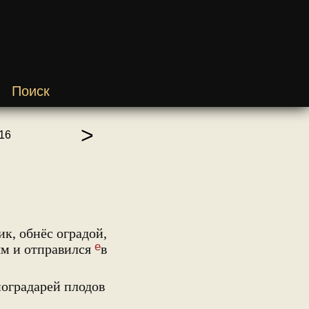
Поиск
>
16
к, обнёс оградой,
е
ям и отправился
в
ноградарей плодов