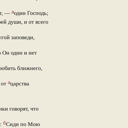
а
ог, —
один Господь;
оей души, и от всего
угой заповеди,
о Он один и нет
 любить ближнего,
а
 от
царства
ки говорят, что
б
у:
Сиди по Мою