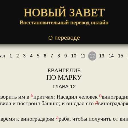
НОВЫЙ ЗАВЕТ
Восстановительный перевод онлайн
О переводе
ан
1
2
3
4
5
6
7
8
9
10
11
12
13
14
15
ЕВАНГЕЛИЕ
ПО МАРКУ
ГЛАВА 12
б
в
оворить им в
притчах: Насадил человек
виноградни
д
вила и построил башню; и он сдал его
виноградар
а
время к виноградарям
раба, чтобы получить от ви