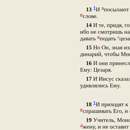
1
а
13
И
посылают 
в
слове.
14
И те, придя, г
ибо не смотришь н
в
г
давать
подать
цеза
15
Но Он, зная и
динарий, чтобы Мн
16
И они принесли
Ему: Цезаря.
17
И Иисус сказа
удивлялись Ему.
1
18
И приходят 
в
спрашивать Его, и 
19
Учитель, Моисе
а
жену, и не оставит