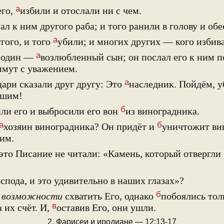
а
его,
избили и отослали ни с чем.
ал к ним другого раба; и того ранили в голову и обе
а
гого, и того
убили; и многих других — кого избива
а
ё один —
возлюбленный сын; он послал его к ним п
имут с уважением.
а
ари сказали друг другу: Это
наследник. Пойдём, у
ашим!
б
ли его и выбросили его вон
из виноградника.
а
б
хозяин виноградника? Он придёт и
уничтожит вин
им.
это Писание не читали: «Камень, который отвергли
спода, и это удивительно в наших глазах»?
б
и
возможности
схватить Его, однако
побоялись тол
в
 их счёт. И,
оставив Его, они ушли.
2. Фарисеи и иродиане — 12:13-17