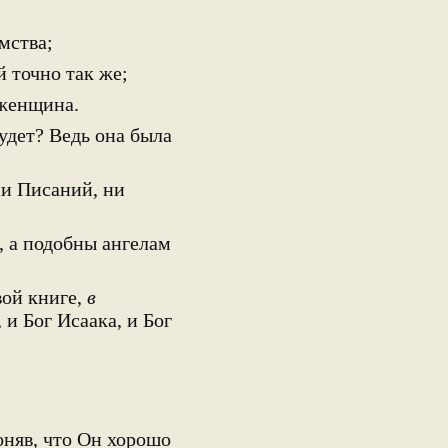
мства;
й точно так же;
 женщина.
удет? Ведь она была
ни Писаний, ни
, а подобны ангелам
вой книге,
в
 и Бог Исаака, и Бог
няв, что Он хорошо