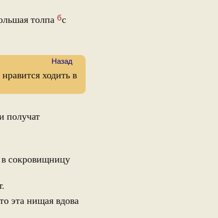
б
ольшая толпа
с
Назад
нравится ходить в
и получат
т в сокровищницу
т.
то эта нищая вдова