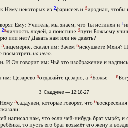
2
б
к Нему некоторых из
фарисеев и
иродиан, чтобы 
1
оворят Ему: Учитель, мы знаем, что Ты истинен и
н
2
а
б
а
личность людей, а поистине
пути Божьему учиш
рю или нет? Давать нам или не давать?
а
б
х
лицемерие, сказал им: Зачем
искушаете Меня? 
е посмотреть
на него.
. И Он говорит им: Чьё это изображение и надпис
а
б
в
л им: Цезарево
отдавайте цезарю, а
Божье —
Бог
3. Саддукеи — 12:18-27
а
б
к Нему
саддукеи, которые говорят, что
воскресения 
сказали:
й написал нам, что если чей-нибудь брат умрёт, и 
 ребёнка, то пусть его брат возьмёт его жену и возд