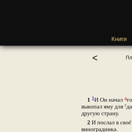
Книги
<
Пл
1
а
1
И Он начал
г
г
выкопал яму для
да
другую страну.
2
И послал в
своё
виноградника.