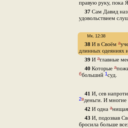
правую руку, пока 
37
Сам Давид наз
удовольствием слуш
Мк. 12:38
а
38
И в Своём
уч
длинных одеяниях 
а
39
И
главные мес
а
40
Которые
пожи
б
1
больший
суд.
41
И, сев напрот
2
в
деньги. И многие
а
42
И одна
нищая
43
И, подозвав Св
бросила больше все