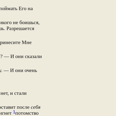
поймать Его на
икого не боишься,
ь. Разрешается
Принесите Мне
ь? — И они сказали
у. — И они очень
нет, и стали
оставит после
себя
1
вигнет
потомство