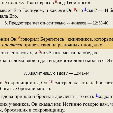
в
Я не положу Твоих врагов
под Твои ноги».
а
1
ывает Его Господом, и как
же
Он
его
сын? — И б
ала Его.
6. Предостерегает относительно книжников — 12:38-40
б
в
ении Он
говорил: Берегитесь
книжников, которым 
и
нравятся
приветствия на рыночных площадях,
б
та в синагогах, и
почётные места на обедах,
рают дома́ вдов и для видимости долго молятся. Эт
7. Хвалит нищую вдову — 12:41-44
а
1
б
ив
сокровищницы, Он
смотрел, как толпа бросае
 богатые бросали много.
1
 вдова пришла и бросила две лепты, то есть
кодран
оих учеников, Он сказал им: Истинно говорю вам, ч
х, бросавших в сокровищницу,