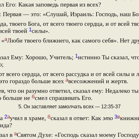
л Его: Какая заповедь первая из всех?
 Первая — это: «Слушай, Израиль: Господь, наш Б
а, твоего Бога, от всего твоего сердца, и от всей тв
1
 всей твоей
силы».
а
 «
Люби твоего ближнего, как самого себя». Нет др
1
зал Ему: Хорошо, Учитель;
истинно Ты сказал, чт
о;
т всего сердца, от всего рассудка и от всей силы и
а
 это гораздо больше всех
всесожжений и жертв.
в, что он разумно ответил, сказал ему: Недалеко ты
б
о больше не
смел спрашивать Его.
5. Он заставляет замолчать всех — 12:35-37
2
а
б
3
в
да
учил в храме,
сказал в ответ: Как
это
книжни
ида?
а
зал в
Святом Духе: «Господь сказал моему Господ