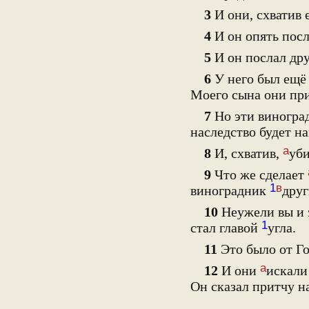
3
И они, схватив 
4
И он опять посл
5
И он послал дру
6
У него был ещ
Моего сына они пр
7
Но эти виноград
наследство будет н
а
8
И, схватив,
уби
9
Что же сделает
1
в
виноградник
друг
10
Неужели вы и 
1
стал главой
угла.
11
Это было от Го
а
12
И они
искал
Он сказал притчу на