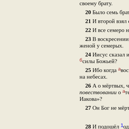
своему брату.
20
Было семь брат
21
И второй взял 
22
И все семеро н
23
В воскресении,
женой у семерых.
24
Иисус сказал и
б
силы Божьей?
а
25
Ибо когда
вос
на небесах.
26
А о мёртвых, ч
а
повествовании
о
т
Иакова»?
27
Он Бог не мёр
1
28
И подошёл
од