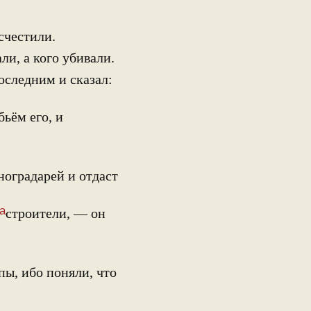
счестили.
ли, а кого убивали.
оследним и сказал:
бьём его, и
оградарей и отдаст
а
строители, — он
пы, ибо поняли, что