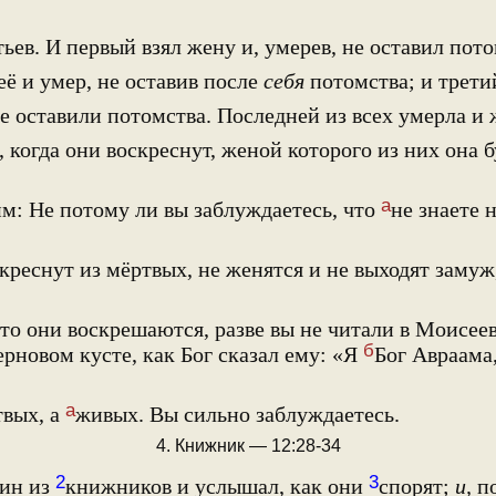
ьев. И первый взял жену и, умерев, не оставил пото
её и умер, не оставив после
себя
потомства; и трети
е оставили потомства. Последней из всех умерла и
 когда они воскреснут, женой которого из них она б
а
м: Не потому ли вы заблуждаетесь, что
не знаете 
креснут из мёртвых, не женятся и не выходят замуж
то они воскрешаются, разве вы не читали в Моисее
б
ерновом кусте, как Бог сказал ему: «Я
Бог Авраама,
а
твых, а
живых. Вы сильно заблуждаетесь.
4. Книжник — 12:28-34
2
3
ин из
книжников и услышал, как они
спорят;
и,
по