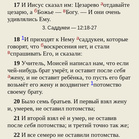
а
17
И Иисус сказал им: Цезарево
отдавайте
б
в
цезарю, а
Божье —
Богу. — И они очень
удивлялись Ему.
3. Саддукеи — 12:18-27
1
а
18
И приходят к Нему
саддукеи, которые
б
говорят, что
воскресения нет, и стали
в
спрашивать Его, и сказали:
19
Учитель, Моисей написал нам, что если
чей-нибудь брат умрёт, и оставит после
себя
а
жену, и не оставит ребёнка, то пусть его брат
1
возьмёт его жену и воздвигнет
потомство
своему брату.
20
Было семь братьев. И первый взял жену
и, умерев, не оставил потомства;
21
И второй взял её и умер, не оставив
после
себя
потомства; и третий точно так же;
22
И все семеро не оставили потомства.