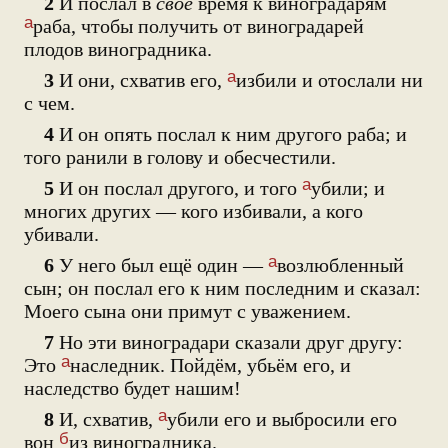
2
И послал в
своё
время к виноградарям
а
раба, чтобы получить от виноградарей
плодов виноградника.
а
3
И они, схватив его,
избили и отослали ни
с чем.
4
И он опять послал к ним другого раба; и
того ранили в голову и обесчестили.
а
5
И он послал другого, и того
убили; и
многих других — кого избивали, а кого
убивали.
а
6
У него был ещё один —
возлюбленный
сын; он послал его к ним последним и сказал:
Моего сына они примут с уважением.
7
Но эти виноградари сказали друг другу:
а
Это
наследник. Пойдём, убьём его, и
наследство будет нашим!
а
8
И, схватив,
убили его и выбросили его
б
вон
из виноградника.