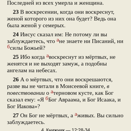
Последней из всех умерла и женщина.
23
В воскресении, когда они воскреснут,
женой которого из них она будет? Ведь она
была женой у семерых.
24
Иисус сказал им: Не потому ли вы
а
заблуждаетесь, что
не знаете ни Писаний, ни
б
силы Божьей?
а
25
Ибо когда
воскреснут из мёртвых, не
женятся и не выходят замуж, а подобны
ангелам на небесах.
26
А о мёртвых, что они воскрешаются,
разве вы не читали в Моисеевой книге,
в
а
повествовании
о
терновом кусте, как Бог
б
сказал ему: «Я
Бог Авраама, и Бог Исаака, и
Бог Иакова»?
а
27
Он Бог не мёртвых, а
живых. Вы сильно
заблуждаетесь.
4. Книжник — 12:28-34