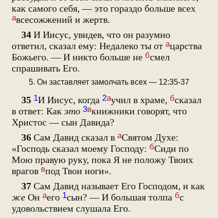
как самого себя, — это гораздо больше всех
а
всесожжений и жертв.
34
И Иисус, увидев, что он разумно
а
ответил, сказал ему: Недалеко ты от
царства
б
Божьего. — И никто больше не
смел
спрашивать Его.
5. Он заставляет замолчать всех — 12:35-37
1
2
а
б
35
И Иисус, когда
учил в храме,
сказал
3
в
в ответ: Как
это
книжники говорят, что
Христос — сын Давида?
а
36
Сам Давид сказал в
Святом Духе:
б
«Господь сказал моему Господу:
Сиди по
Мою правую руку, пока Я не положу Твоих
в
врагов
под Твои ноги».
37
Сам Давид называет Его Господом, и как
а
1
б
же
Он
его
сын? — И большая толпа
с
удовольствием слушала Его.