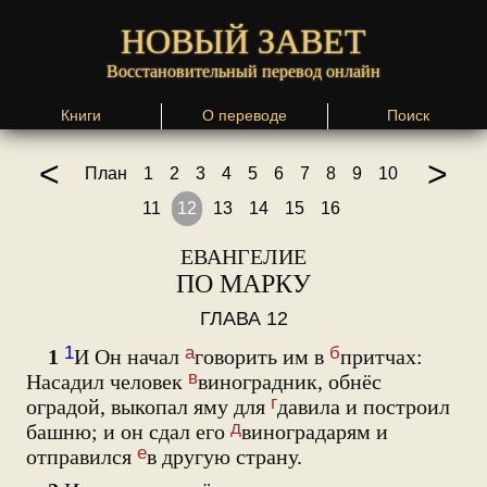
НОВЫЙ ЗАВЕТ
Восстановительный перевод онлайн
Книги
О переводе
Поиск
<
>
План
1
2
3
4
5
6
7
8
9
10
11
12
13
14
15
16
ЕВАНГЕЛИЕ
ПО МАРКУ
ГЛАВА 12
1
а
б
1
И Он начал
говорить им в
притчах:
в
Насадил человек
виноградник, обнёс
г
оградой, выкопал яму для
давила и построил
д
башню; и он сдал его
виноградарям и
е
отправился
в другую страну.