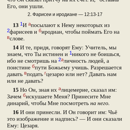
Его, они ушли.
2. Фарисеи и иродиане — 12:13-17
1
а
13
И
посылают к Нему некоторых из
2
б
фарисеев и
иродиан, чтобы поймать Его на
в
слове.
14
И те, придя, говорят Ему: Учитель, мы
1
знаем, что Ты истинен и
никого не боишься,
2
а
ибо не смотришь на
личность людей, а
б
поистине
пути Божьему учишь. Разрешается
в
г
давать
подать
цезарю или нет? Давать нам
или не давать?
а
15
Но Он, зная их
лицемерие, сказал им:
б
Зачем
искушаете Меня? Принесите Мне
динарий, чтобы Мне посмотреть
на него.
16
И они принесли. И Он говорит им: Чьё
это изображение и надпись? — И они сказали
Ему: Цезаря.