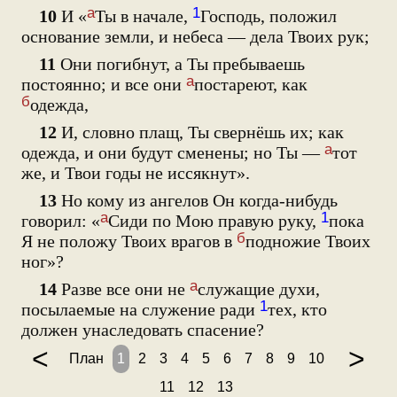
а
1
10
И «
Ты в начале,
Господь, положил
основание земли, и небеса — дела Твоих рук;
11
Они погибнут, а Ты пребываешь
а
постоянно; и все они
постареют, как
б
одежда,
12
И, словно плащ, Ты свернёшь их; как
а
одежда, и они будут сменены; но Ты —
тот
же, и Твои годы не иссякнут».
13
Но кому из ангелов Он когда-нибудь
а
1
говорил: «
Сиди по Мою правую руку,
пока
б
Я не положу Твоих врагов в
подножие Твоих
ног»?
а
14
Разве все они не
служащие духи,
1
посылаемые на служение ради
тех, кто
должен унаследовать спасение?
<
>
План
1
2
3
4
5
6
7
8
9
10
11
12
13