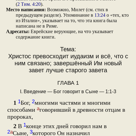
(
2 Тим. 4:20
).
Место написания:
Возможно, Милет (см. стих в
предыдущем разделе). Упоминание в
13:24
о «тех, кто
из Италии», указывает на то, что эта книга была
написана не в Риме.
Адресаты:
Еврейские верующие, на что указывает
содержание книги.
Тема:
Христос превосходит иудаизм и всё, что с
ним связано; завершённый Им новый
завет лучше старого завета
ГЛАВА 1
I. Введение — Бог говорит в Сыне — 1:1-3
1
2
1
Бог,
многими частями и многими
а
способами
говоривший в древности отцам в
пророках,
1
2
В
конце этих дней говорил нам в
2
а
3
Сыне,
которого Он назначил