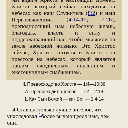
Христа, который сейчас находится на
небесах как наш Служитель (
8:2
) и наш
Первосвященник (
4:14
-
15
;
7:26
),
преподносящий нам небесную жизнь,
благодать, власть и силу и
поддерживающий нас, чтобы мы жили на
земле небесной жизнью. Это Христос
сейчас, Христос сегодня и Христос на
престоле на небесах, который является
нашим ежедневным спасением и
ежесекундным снабжением.
II. Превосходство Христа — 1:4—10:39
А. Превосходит ангелов — 1:4—2:18
1. Как Сын Божий — как Бог — 1:4-14
4
Став настолько лучше ангелов, что
1
унаследовал
более выдающееся имя, чем
они.