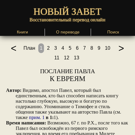
НОВЫЙ ЗАВЕТ
Восстановительный перевод онлайн
Книги
О переводе
Поиск
<
>
План
1
2
3
4
5
6
7
8
9
10
11
12
13
ПОСЛАНИЕ ПАВЛА
К ЕВРЕЯМ
Автор:
Видимо, апостол Павел, который был
единственным, кто был способен написать книгу
настолько глубокую, высокую и богатую по
содержанию. Упоминание о Тимофее и стиль
общения также указывают на авторство Павла (см.
также
прим. 1
в 1:
1).
Время написания:
Возможно, 67 г. по Р.Х., после того как
Павел был освобождён из первого римского
заключения, во время его пребывания в Милете