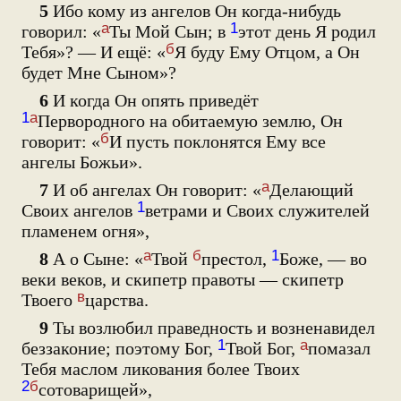
5
Ибо кому из ангелов Он когда-нибудь
а
1
говорил: «
Ты Мой Сын; в
этот день Я родил
б
Тебя»? — И ещё: «
Я буду Ему Отцом, а Он
будет Мне Сыном»?
6
И когда Он опять приведёт
1
а
Первородного на обитаемую землю, Он
б
говорит: «
И пусть поклонятся Ему все
ангелы Божьи».
а
7
И об ангелах Он говорит: «
Делающий
1
Своих ангелов
ветрами и Своих служителей
пламенем огня»,
а
б
1
8
А о Сыне: «
Твой
престол,
Боже, — во
веки веков, и скипетр правоты — скипетр
в
Твоего
царства.
9
Ты возлюбил праведность и возненавидел
1
а
беззаконие; поэтому Бог,
Твой Бог,
помазал
Тебя маслом ликования более Твоих
2
б
сотоварищей»,