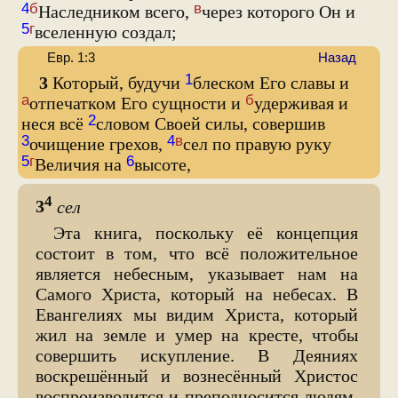
4
б
в
Наследником всего,
через которого Он и
5
г
вселенную создал;
Евр. 1:3
Назад
1
3
Который, будучи
блеском Его славы и
а
б
отпечатком Его сущности и
удерживая и
2
неся всё
словом Своей силы, совершив
3
4
в
очищение грехов,
сел по правую руку
5
г
6
Величия на
высоте,
4
3
сел
Эта книга, поскольку её концепция
состоит в том, что всё положительное
является небесным, указывает нам на
Самого Христа, который на небесах. В
Евангелиях мы видим Христа, который
жил на земле и умер на кресте, чтобы
совершить искупление. В Деяниях
воскрешённый и вознесённый Христос
воспроизводится и преподносится людям.