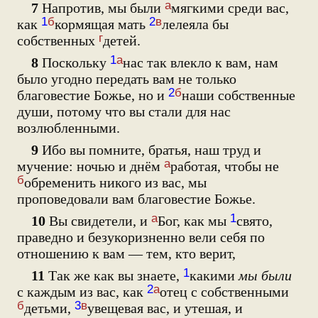
а
7
Напротив, мы были
мягкими среди вас,
1
б
2
в
как
кормящая мать
лелеяла бы
г
собственных
детей.
1
а
8
Поскольку
нас так влекло к вам, нам
было угодно передать вам не только
2
б
благовестие Божье, но и
наши собственные
души, потому что вы стали для нас
возлюбленными.
9
Ибо вы помните, братья, наш труд и
а
мучение: ночью и днём
работая, чтобы не
б
обременить никого из вас, мы
проповедовали вам благовестие Божье.
а
1
10
Вы свидетели, и
Бог, как мы
свято,
праведно и безукоризненно вели себя по
отношению к вам — тем, кто верит,
1
11
Так же как вы знаете,
какими
мы были
2
а
с каждым из вас, как
отец с собственными
б
3
в
детьми,
увещевая вас, и утешая, и