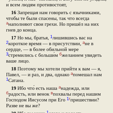
и всем людям противостоят,
16
Запрещая нам говорить с язычниками,
чтобы те были спасены, так что всегда
а
наполняют свои грехи. Но пришёл на них
гнев до конца.
1
17
Но мы, братья,
лишившись вас на
2
а
короткое время — в присутствии,
не в
сердце, — в более обильной мере
3
б
стремились с больши́м
желанием увидеть
ваше лицо.
18
Поэтому мы хотели прийти к вам — я,
а
Павел, — и раз, и два, однако
помешал нам
1
Сатана.
а
19
Ибо что́ есть наша
надежда, или
б
в
радость, или венок
похвалы перед нашим
1
г
Господом Иисусом при Его
пришествии?
Разве не вы же?
1