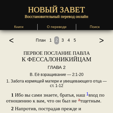
НОВЫЙ ЗАВЕТ
Восстановительный перевод онлайн
Книги
О переводе
Поиск
<
>
План
1
2
3
4
5
ПЕРВОЕ ПОСЛАНИЕ ПАВЛА
К ФЕССАЛОНИКИЙЦАМ
ГЛАВА 2
В. Её взращивание — 2:1-20
1. Забота кормящей матери и увещевающего отца —
ст. 1-12
1
1
Ибо вы сами знаете, братья, наш
вход по
а
отношению к вам, что он был не
тщетным.
2
Напротив, пострадав прежде и