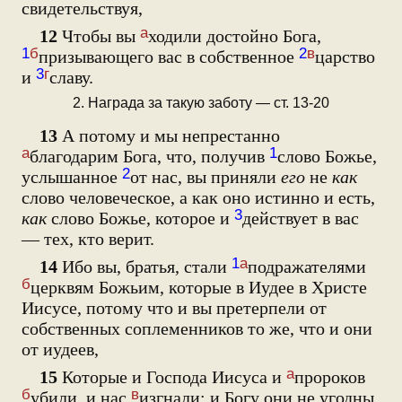
свидетельствуя,
а
12
Чтобы вы
ходили достойно Бога,
1
б
2
в
призывающего вас в собственное
царство
3
г
и
славу.
2. Награда за такую заботу — ст. 13-20
13
А потому и мы непрестанно
а
1
благодарим Бога, что, получив
слово Божье,
2
услышанное
от нас, вы приняли
его
не
как
слово человеческое, а как оно истинно и есть,
3
как
слово Божье, которое и
действует в вас
— тех, кто верит.
1
а
14
Ибо вы, братья, стали
подражателями
б
церквям Божьим, которые в Иудее в Христе
Иисусе, потому что и вы претерпели от
собственных соплеменников то же, что и они
от иудеев,
а
15
Которые и Господа Иисуса и
пророков
б
в
убили, и нас
изгнали; и Богу они не угодны,