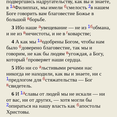
подвергшись надругательству, как вы и знаете,
1
а
б
2
в
Филиппах, мы имели
смелость
в нашем
Боге говорить вам благовестие Божье в
в
большой
борьбе.
а
1
б
3
Ибо наше
увещевание — не из
обмана,
в
г
и не из
нечистоты, и не в
коварстве;
1
а
4
А как мы
одобрены Богом, чтобы нам
б
было
доверено благовестие, так мы и
в
говорим, не как бы людям
угождая, а Богу,
г
который
проверяет наши сердца.
а
5
Ибо ни со
льстивыми речами нас
никогда не находили, как вы и знаете, ни с
1
б
предлогом для
стяжательства — Бог
в
свидетель.
1
а
6
И
славы от людей мы не искали — ни
от вас, ни от других, — хотя могли бы
2
б
опираться на нашу власть как
апостолы
Христовы.