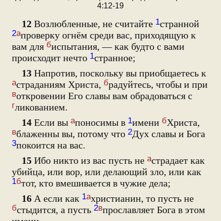
4:12-19
1
12
Возлюбленные, не считайте
странной
2
а
проверку огнём среди вас, приходящую к
б
вам для
испытания, — как будто с вами
1
происходит нечто
странное;
13
Напротив, поскольку вы приобщаетесь к
а
б
страданиям Христа,
радуйтесь, чтобы и при
в
откровении Его славы вам обрадоваться с
г
ликованием.
а
1
б
14
Если вы
поносимы в
имени
Христа,
в
2
блаженны вы, потому что
Дух славы и Бога
3
покоится на вас.
а
15
Ибо никто из вас пусть не
страдает как
убийца, или вор, или делающий зло, или как
1
б
тот, кто вмешивается в чужие дела;
1
а
16
А если как
христианин, то пусть не
б
2
в
стыдится, а пусть
прославляет Бога в этом