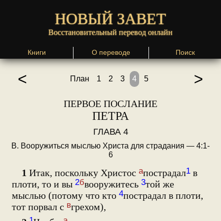
НОВЫЙ ЗАВЕТ
Восстановительный перевод онлайн
Книги
О переводе
Поиск
<
>
План
1
2
3
4
5
ПЕРВОЕ ПОСЛАНИЕ
ПЕТРА
ГЛАВА 4
В. Вооружиться мыслью Христа для страдания — 4:1-
6
а
1
1
Итак, поскольку Христос
пострадал
в
2
б
3
плоти, то и вы
вооружитесь
той же
4
мыслью (потому что кто
пострадал в плоти,
в
тот порвал с
грехом),
1
а