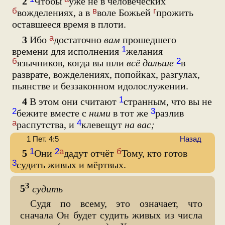
2
Чтобы
уже не в человеческих
б
в
г
вожделениях, а в
воле Божьей
прожить
оставшееся время в плоти.
а
3
Ибо
достаточно
вам
прошедшего
1
времени для исполнения
желания
б
2
язычников, когда вы шли
всё дальше
в
разврате, вожделениях, попойках, разгулах,
пьянстве и беззаконном идолослужении.
1
4
В этом они считают
странным, что вы не
2
3
бежите вместе с
ними
в тот же
разлив
а
4
распутства, и
клевещут
на вас;
1 Пет. 4:5
Назад
1
2
а
б
5
Они
дадут отчёт
Тому, кто готов
3
судить живых и мёртвых.
3
5
судить
Судя по всему, это означает, что
сначала Он будет судить живых из числа