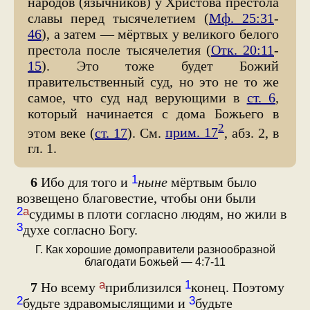
народов (язычников) у Христова престола
славы перед тысячелетием (
Мф. 25:31
-
46
), а затем — мёртвых у великого белого
престола после тысячелетия (
Отк. 20:11
-
15
). Это тоже будет Божий
правительственный суд, но это не то же
самое, что суд над верующими в
ст. 6
,
который начинается с дома Божьего в
2
этом веке (
ст. 17
). См.
прим. 17
, абз. 2, в
гл. 1.
1
6
Ибо для того и
ныне
мёртвым было
возвещено благовестие, чтобы они были
2
а
судимы в плоти согласно людям, но жили в
3
духе согласно Богу.
Г. Как хорошие домоправители разнообразной
благодати Божьей — 4:7-11
а
1
7
Но всему
приблизился
конец. Поэтому
2
3
будьте здравомыслящими и
будьте