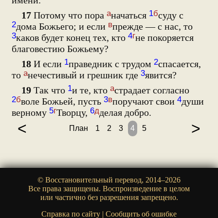
имени.
а
1
б
17
Потому что пора
начаться
суду с
2
в
дома Божьего; и если
прежде — с нас, то
3
4
г
каков будет конец тех, кто
не покоряется
благовестию Божьему?
1
2
18
И если
праведник с трудом
спасается,
а
3
то
нечестивый и грешник где
явится?
1
а
19
Так что
и те, кто
страдает согласно
2
б
3
в
4
воле Божьей, пусть
поручают свои
души
5
г
6
д
верному
Творцу,
делая добро.
<
>
План
1
2
3
4
5
© Восстановительный перевод, 2014–2026
Все права защищены. Воспроизведение в целом
или частично без разрешения запрещено.
Справка по сайту
|
Сообщить об ошибке