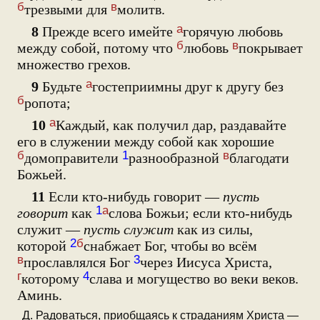
б
в
трезвыми для
молитв.
а
8
Прежде всего имейте
горячую любовь
б
в
между собой, потому что
любовь
покрывает
множество грехов.
а
9
Будьте
гостеприимны друг к другу без
б
ропота;
а
10
Каждый, как получил дар, раздавайте
его в служении между собой как хорошие
б
1
в
домоправители
разнообразной
благодати
Божьей.
11
Если кто-нибудь говорит —
пусть
1
а
говорит
как
слова Божьи; если кто-нибудь
служит —
пусть служит
как из силы,
2
б
которой
снабжает Бог, чтобы во всём
в
3
прославлялся Бог
через Иисуса Христа,
г
4
которому
слава и могущество во веки веков.
Аминь.
Д. Радоваться, приобщаясь к страданиям Христа —