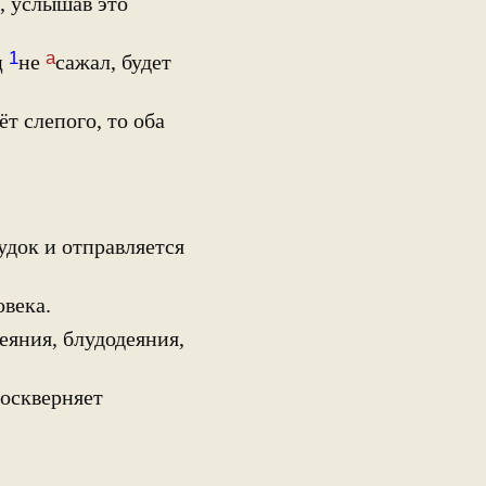
, услышав это
1
а
ц
не
сажал, будет
т слепого, то оба
удок и отправляется
овека.
яния, блудодеяния,
оскверняет