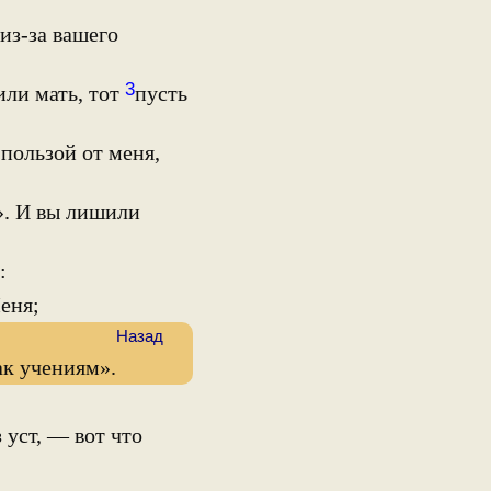
из-за вашего
3
или мать, тот
пусть
 пользой от меня,
ь». И вы лишили
:
еня;
Назад
ак учениям».
з уст, — вот что