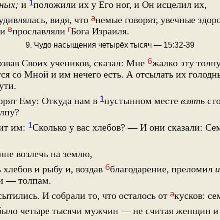
1
ных;
и
положили их у Его ног, и Он исцелил их,
а
удивлялась, видя, что
немые говорят, увечные здоро
в
г
ни
прославляли
Бога Израиля.
9. Чудо насыщения четырёх тысяч — 15:32-39
б
озвав Своих учеников, сказал: Мне
жалко эту толпу
тся со Мной и им нечего есть. А отсылать их голод
ути.
1
орят Ему: Откуда нам в
пустынном месте
взять
сто
олпу?
1
ит им:
Сколько у вас хлебов? — И они сказали: Сем
лпе возлечь на землю,
б
 хлебов и рыбу и, воздав
благодарение, преломил
и
и — толпам.
а
сытились. И собрали то, что осталось от
кусков: се
 было четыре тысячи мужчин — не считая женщин и 