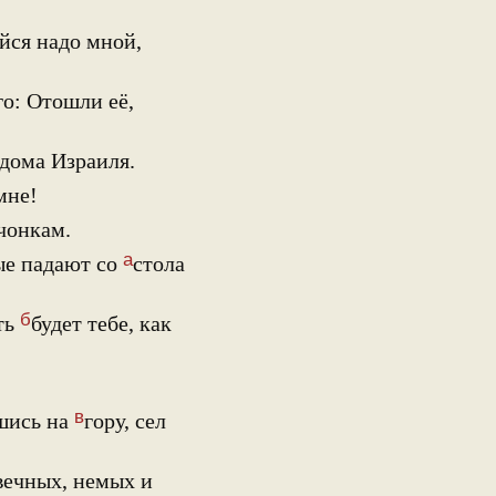
йся надо мной,
го: Отошли её,
дома Израиля.
мне!
чонкам.
а
ые падают со
стола
б
ть
будет тебе, как
в
шись на
гору, сел
вечных, немых и