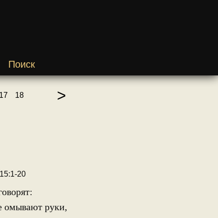
Поиск
>
17
18
15:1-20
оворят:
е омывают руки,