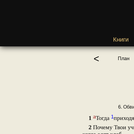
Книги
<
План
6. Обв
а
1
1
Тогда
приходя
2
Почему Твои у