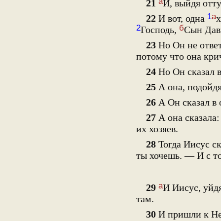
а
21
И, выйдя отт
1
а
22
И вот, одна
х
2
б
Господь,
Сын Дав
23
Но Он не ответ
потому что она кри
24
Но Он сказал в
25
А она, подойд
26
А Он сказал в 
27
А она сказала:
их хозяев.
28
Тогда Иисус ск
ты хочешь. — И с т
а
29
И Иисус, уйд
там.
30
И пришли к Не