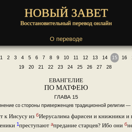
НОВЫЙ ЗАВЕТ
Восстановительный перевод онлайн
О переводе
1
2
3
4
5
6
7
8
9
10
11
12
13
14
15
16
19
20
21
22
23
24
25
26
27
28
ЕВАНГЕЛИЕ
ПО МАТФЕЮ
ГЛАВА 15
инение со стороны приверженцев традиционной религии — 
б
т к Иисусу из
Иерусалима фарисеи и книжники и г
1
а
б
ченики
преступают
предание старцев? Ибо они
н