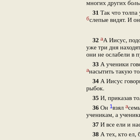
многих других
боль
31
Так что толпа 
б
слепые видят. И о
а
32
А Иисус, под
уже три дня находя
они не ослабели в п
33
А ученики гов
а
насытить такую т
34
А Иисус говор
рыбок.
35
И, приказав то
1
а
36
Он
взял
семь
ученикам, а ученик
37
И все ели и на
38
А тех, кто ел,