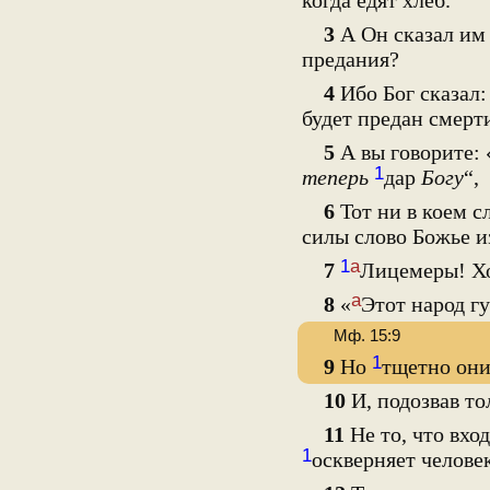
когда едят хлеб.
3
А Он сказал им 
предания?
4
Ибо Бог сказал:
будет предан смерт
5
А вы говорите: 
1
теперь
дар
Богу
“,
6
Тот ни в коем с
силы слово Божье и
1
а
7
Лицемеры! Хо
а
8
«
Этот народ г
Мф. 15:9
1
9
Но
тщетно они
10
И, подозвав то
11
Не то, что вход
1
оскверняет человек