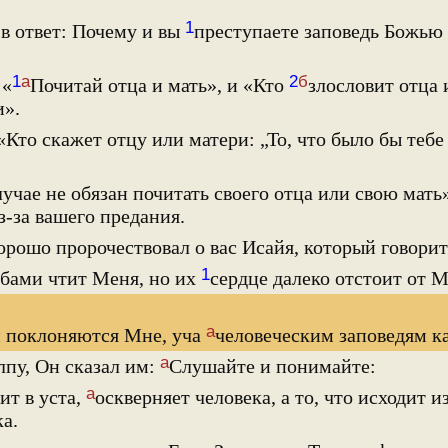
1
в ответ: Почему и вы
преступаете заповедь Божью 
1
а
2
б
 «
Почитай отца и мать», и «Кто
злословит отца 
и».
«Кто скажет отцу или матери: „То, что было бы тебе
лучае не обязан почитать своего отца или свою мат
з-за вашего предания.
рошо пророчествовал о вас Исайя, который говорит
1
убами чтит Меня, но их
сердце далеко отстоит от М
а
 поклоняются Мне, уча
человеческим заповедям к
а
лпу, Он сказал им:
Слушайте и понимайте:
а
ит в уста,
оскверняет человека, а то, что исходит и
а.