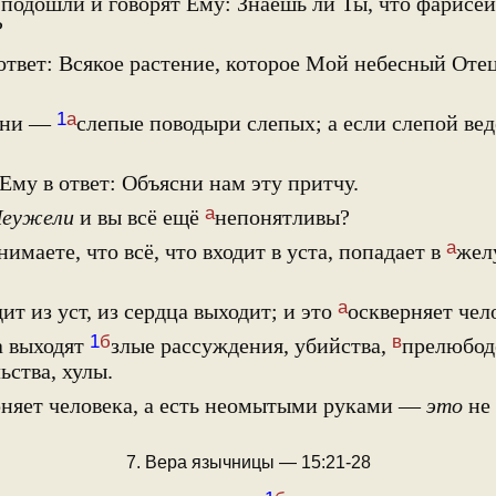
подошли и говорят Ему: Знаешь ли Ты, что фарисеи
?
ответ: Всякое растение, которое Мой небесный Оте
1
а
 Они —
слепые поводыри слепых; а если слепой ведё
Ему в ответ: Объясни нам эту притчу.
а
еужели
и вы всё ещё
непонятливы?
а
имаете, что всё, что входит в уста, попадает в
жел
а
ит из уст, из сердца выходит; и это
оскверняет чел
1
б
в
а выходят
злые рассуждения, убийства,
прелюбоде
ьства, хулы.
рняет человека, а есть неомытыми руками —
это
не 
7. Вера язычницы — 15:21-28