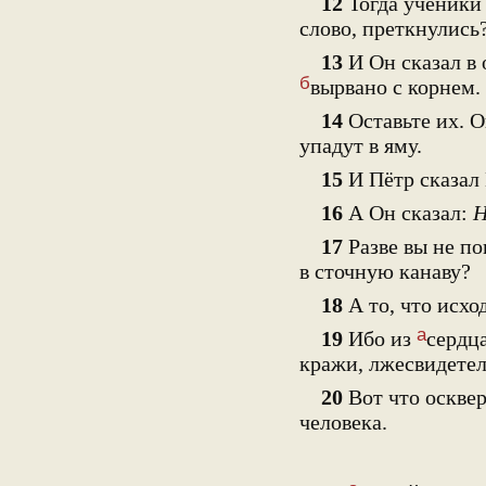
12
Тогда ученики 
слово, преткнулись
13
И Он сказал в 
б
вырвано с корнем.
14
Оставьте их.
упадут в яму.
15
И Пётр сказал 
16
А Он сказал:
Н
17
Разве вы не пон
в сточную канаву?
18
А то, что исход
а
19
Ибо из
сердц
кражи, лжесвидетел
20
Вот что оскве
человека.