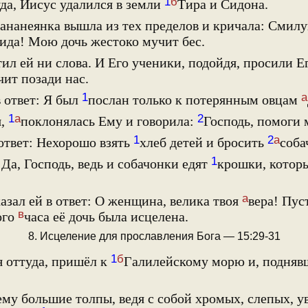
1
б
уда, Иисус удалился в земли
Тира и Сидона.
ананеянка вышла из тех пределов и кричала: Смилу
ида! Мою дочь жестоко мучит бес.
ил ей ни слова. И Его ученики, подойдя, просили Е
чит позади нас.
1
а
 ответ: Я был
послан только к потерянным овцам
1
а
2
я,
поклонялась Ему и говорила:
Господь, помоги 
1
2
а
ответ: Нехорошо взять
хлеб детей и бросить
соба
1
 Да, Господь, ведь и собачонки едят
крошки, котор
а
азал ей в ответ: О женщина, велика твоя
вера! Пус
в
ого
часа её дочь была исцелена.
8. Исцеление для прославления Бога — 15:29-31
1
б
я оттуда, пришёл к
Галилейскому морю и, подняв
му большие толпы, ведя с собой хромых, слепых, у